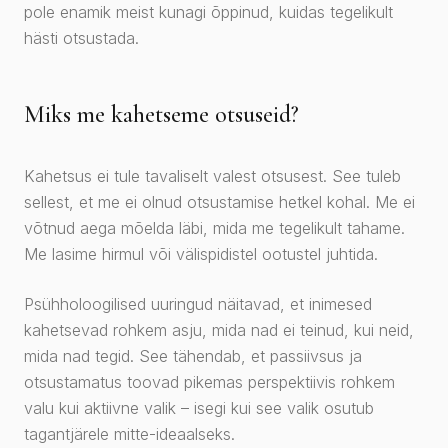
pole enamik meist kunagi õppinud, kuidas tegelikult
hästi otsustada.
Miks me kahetseme otsuseid?
Kahetsus ei tule tavaliselt valest otsusest. See tuleb
sellest, et me ei olnud otsustamise hetkel kohal. Me ei
võtnud aega mõelda läbi, mida me tegelikult tahame.
Me lasime hirmul või välispidistel ootustel juhtida.
Psühholoogilised uuringud näitavad, et inimesed
kahetsevad rohkem asju, mida nad ei teinud, kui neid,
mida nad tegid. See tähendab, et passiivsus ja
otsustamatus toovad pikemas perspektiivis rohkem
valu kui aktiivne valik – isegi kui see valik osutub
tagantjärele mitte-ideaalseks.