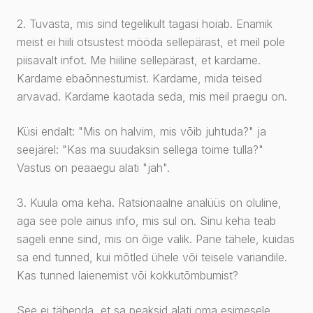
2. Tuvasta, mis sind tegelikult tagasi hoiab. Enamik
meist ei hiili otsustest mööda sellepärast, et meil pole
piisavalt infot. Me hiiline sellepärast, et kardame.
Kardame ebaõnnestumist. Kardame, mida teised
arvavad. Kardame kaotada seda, mis meil praegu on.
Küsi endalt: "Mis on halvim, mis võib juhtuda?" ja
seejärel: "Kas ma suudaksin sellega toime tulla?"
Vastus on peaaegu alati "jah".
3. Kuula oma keha. Ratsionaalne analüüs on oluline,
aga see pole ainus info, mis sul on. Sinu keha teab
sageli enne sind, mis on õige valik. Pane tähele, kuidas
sa end tunned, kui mõtled ühele või teisele variandile.
Kas tunned laienemist või kokkutõmbumist?
See ei tähenda, et sa peaksid alati oma esimesele