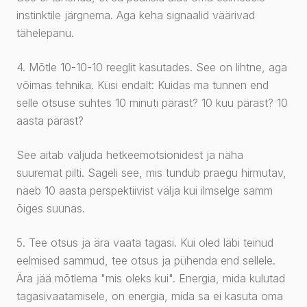
instinktile järgnema. Aga keha signaalid väärivad
tähelepanu.
4. Mõtle 10-10-10 reeglit kasutades. See on lihtne, aga
võimas tehnika. Küsi endalt: Kuidas ma tunnen end
selle otsuse suhtes 10 minuti pärast? 10 kuu pärast? 10
aasta pärast?
See aitab väljuda hetkeemotsionidest ja näha
suuremat pilti. Sageli see, mis tundub praegu hirmutav,
näeb 10 aasta perspektiivist välja kui ilmselge samm
õiges suunas.
5. Tee otsus ja ära vaata tagasi. Kui oled läbi teinud
eelmised sammud, tee otsus ja pühenda end sellele.
Ära jää mõtlema "mis oleks kui". Energia, mida kulutad
tagasivaatamisele, on energia, mida sa ei kasuta oma