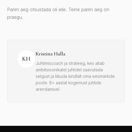
Parim aeg otsustada oli eile. Teine parim aeg on
praegu.
Kristina Halla
KH
Juhtimiscoach ja strateeg, kes aitab
ambitsioonikatel juhtidel saavutada
selgust ja liikuda kindlalt oma eesmärkide
poole. 8+ aastat kogemust juhtide
arendamisel.