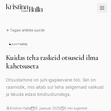
Tagasi artiklite juurde
JUHTIMINE
Kuidas teha raskeid otsuseid ilma
kahetsuseta
Otsustamine on juhi igapäevane töö. Siin on
raamistik, mis aitab sul teha selgemaid valikuid
ja liikuda edasi kindlustundega.
Kristina Halla
15. jaanuar 2025
5
min lugemist